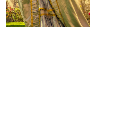
queretano donde se visitará el Pueblo 
Mágico de San Sebastián de Bernal
guardiana el tercer monolito más 
grande del mundo y que es un espacio 
sagrado
para la cultura chichimeca-otomí, 
formando un arista de valle sagrado 
para estos
pobladores que aún conservan sus 
tradiciones. Después de conocer esta 
frontera
Show More