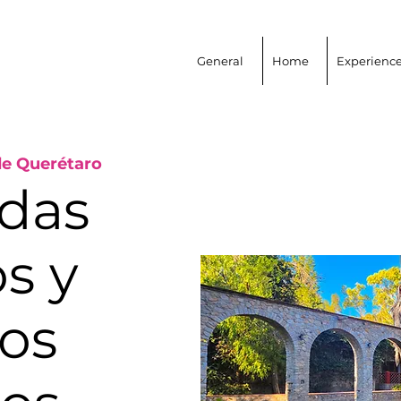
General
Home
Experienc
de Querétaro
das
s y
os