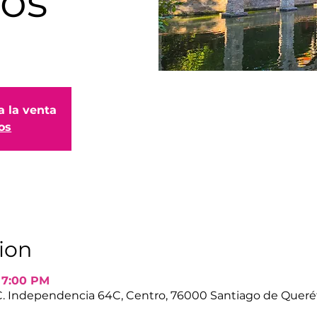
os
a la venta
os
ion
– 7:00 PM
C. Independencia 64C, Centro, 76000 Santiago de Querét