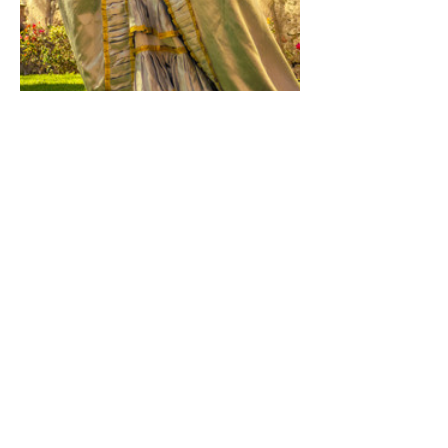
queretano donde se visitará el Pueblo 
Mágico de San Sebastián de Bernal
guardiana el tercer monolito más 
grande del mundo y que es un espacio 
sagrado
para la cultura chichimeca-otomí, 
formando un arista de valle sagrado 
para estos
pobladores que aún conservan sus 
tradiciones. Después de conocer esta 
frontera
Show More